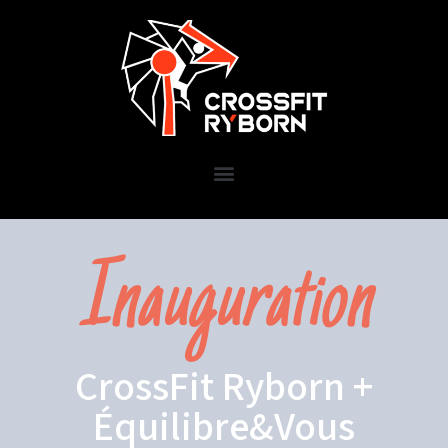
Inauguration
CrossFit Ryborn +
Équilibre&Vous